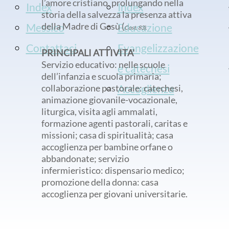
l’amore cristiano, prolungando nella
Index
Index
storia della salvezza la presenza attiva
della Madre di Gesù (
Messico
Educazione
Cost. 83).
Contattaci
Evangelizzazione
PRINCIPALI ATTIVITA'
Servizio educativo: nelle scuole
e catechesi
dell’infanzia e scuola primaria;
collaborazione pastorale: catechesi,
Accoglienza
animazione giovanile-vocazionale,
liturgica, visita agli ammalati,
formazione agenti pastorali, caritas e
missioni; casa di spiritualità; casa
accoglienza per bambine orfane o
abbandonate; servizio
infermieristico: dispensario medico;
promozione della donna: casa
accoglienza per giovani universitarie.