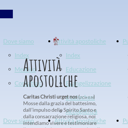
Dove siamo
Attività apostoliche
P
Index
Index
Attività
Messico
Educazione
apostoliche
Contattaci
Evangelizzazione
Caritas Christi urget nos
e catechesi
(
)
2 C
or 5,14
Mosse dalla grazia del battesimo,
dall’impulso dello Spirito Santo e
Accoglienza
dalla consacrazione religiosa, noi
Dove siamo
Attività apostoliche
Pu
intendiamo vivere e testimoniare