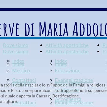
erve di Maria Addol
Dove siamo
Attività apostoliche
P
Dove siamo
Attività apostoliche
P
Index
Index
Index
Index
Messico
Educazione
Contattaci
Evangelizzazione
Messico
Educazione
a storia della nascita e lo sviluppo della Famiglia religiosa, 
e catechesi
 madre Elisa, come pure alcuni studi approfonditi sul pensie
ul quale è aperta la Causa di Beatificazione.
Accoglienza
onsultare:
Contattaci
Evangelizzazione