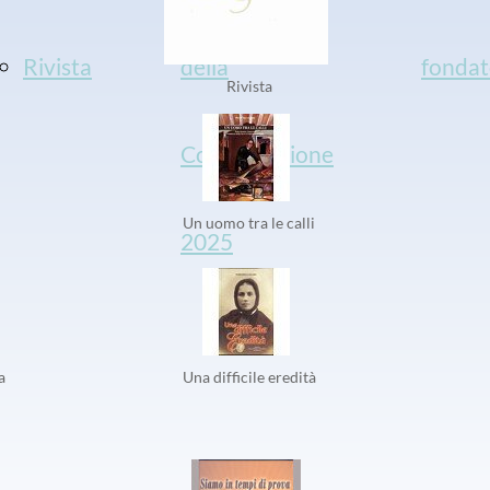
2025
Rivista
della
fondat
Rivista
Congregazione
Un uomo tra le calli
2025
a
Una difficile eredità