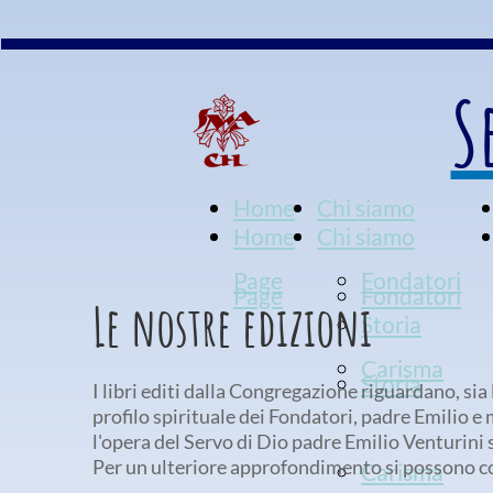
S
Home
Chi siamo
Home
Chi siamo
Page
Fondatori
Page
Fondatori
Le nostre edizioni
Storia
Carisma
Storia
I libri editi dalla Congregazione riguardano, sia l
profilo spirituale dei Fondatori, padre Emilio e
l'opera del Servo di Dio padre Emilio Venturini s
Per un ulteriore approfondimento si possono c
Carisma