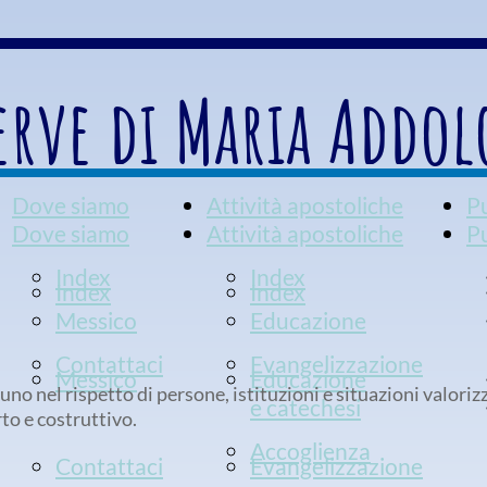
erve di Maria Addol
Dove siamo
Attività apostoliche
P
Dove siamo
Attività apostoliche
P
Index
Index
Index
Index
Messico
Educazione
Contattaci
Evangelizzazione
Messico
Educazione
uno nel rispetto di persone, istituzioni e situazioni valori
e catechesi
to e costruttivo.
Accoglienza
Contattaci
Evangelizzazione