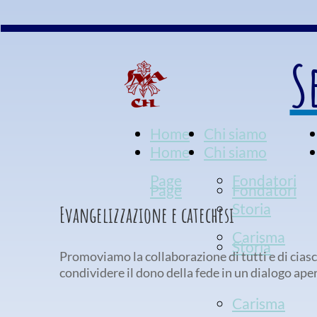
S
Home
Chi siamo
Home
Chi siamo
Page
Fondatori
Page
Fondatori
Storia
Evangelizzazione e catechesi
Carisma
Storia
Promoviamo la collaborazione di tutti e di ciasc
condividere il dono della fede in un dialogo aper
Carisma