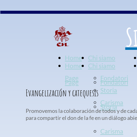
S
Home
Chi siamo
Home
Chi siamo
Page
Fondatori
Page
Fondatori
Storia
Evangelización y catequesis
Carisma
Storia
Promovemos la colaboración de todos y de cada 
para compartir el don de la fe en un diálogo abi
Carisma