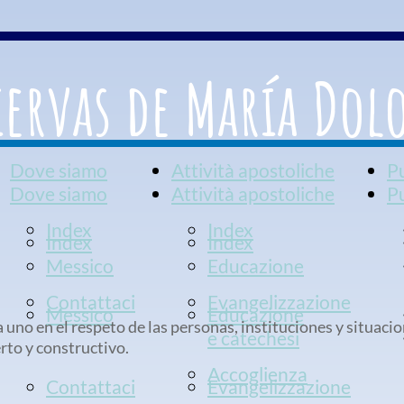
iervas de María Dol
Dove siamo
Attività apostoliche
P
Dove siamo
Attività apostoliche
P
Index
Index
Index
Index
Messico
Educazione
Contattaci
Evangelizzazione
Messico
Educazione
uno en el respeto de las personas, instituciones y situaci
e catechesi
erto y constructivo.
Accoglienza
Contattaci
Evangelizzazione