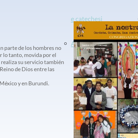
e catechesi
Accoglienza
an parte de los hombres no
r lo tanto, movida por el
, realiza su servicio también
l Reino de Dios entre las
México y en Burundi.